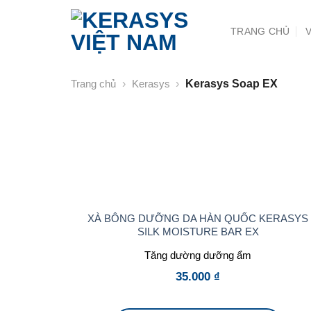
Chuyển
đến
TRANG CHỦ
nội
dung
Trang chủ
›
Kerasys
›
Kerasys Soap EX
XÀ BÔNG DƯỠNG DA HÀN QUỐC KERASYS
SILK MOISTURE BAR EX
Tăng dường dưỡng ẩm
35.000
₫