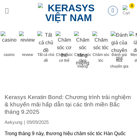
Chuyển
đến
nội
dung
casino
review
Tất cả chủ
Chăm sóc
Chăm sóc
Chăm sóc
Đánh giá
Mẹo
đề
cơ thể
răng
tóc
của
đ
miệng
chuyên gia
Kerasys Keratin Bond: Chương trình trải nghiệm
& khuyến mãi hấp dẫn tại các tỉnh miền Bắc
tháng 9.2025
Aekyung
09/09/2025
Trong tháng 9 này, thương hiệu chăm sóc tóc Hàn Quốc