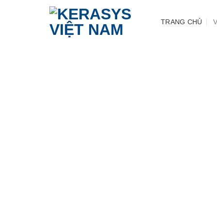
Chuyển
đến
TRANG CHỦ
nội
dung