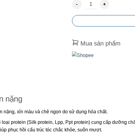
CẶP DẦU GỘI DẦU XẢ HÀN QU
Mua sản phẩm
ổn nặng
ổn nặng, xỉn màu và chẻ ngọn do sử dụng hóa chất.
loại protein (Silk protein, Lpp, Ppt protein) cung cấp dưỡng c
giúp phục hồi cấu trúc tóc chắc khỏe, suôn mượt.