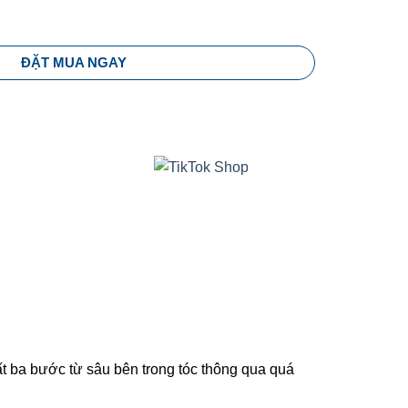
ỐC KERASYS KERATIN BOND DEEP REPAIR quantity
ĐẶT MUA NGAY
hất ba bước từ sâu bên trong tóc thông qua quá