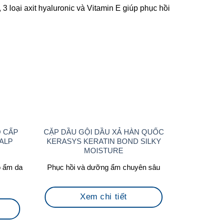
 loại axit hyaluronic và Vitamin E giúp phục hồi
O CẤP
CẶP DẦU GỘI DẦU XẢ HÀN QUỐC
ALP
KERASYS KERATIN BOND SILKY
MOISTURE
ộ ẩm da
Phục hồi và dưỡng ẩm chuyên sâu
Xem chi tiết