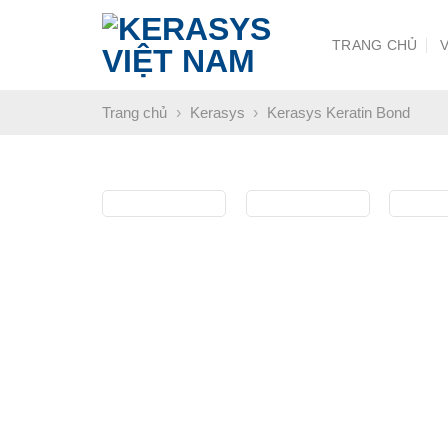
Chuyển
đến
TRANG CHỦ
nội
dung
Trang chủ
›
Kerasys
›
Kerasys Keratin Bond