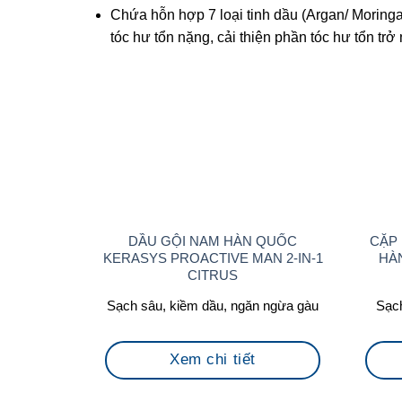
Chứa hỗn hợp 7 loại tinh dầu (Argan/ Moringa
tóc hư tổn nặng, cải thiện phần tóc hư tổn t
DẦU GỘI NAM HÀN QUỐC
CẶP 
KERASYS PROACTIVE MAN 2-IN-1
HÀ
CITRUS
Sạch sâu, kiềm dầu, ngăn ngừa gàu
Sạch
Xem chi tiết