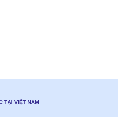
CẶP DẦU
HÀN QU
Ph
 TẠI VIỆT NAM