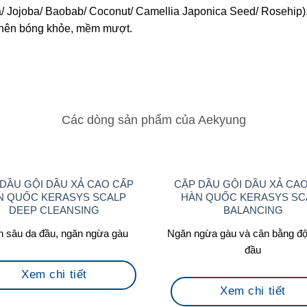
/ Jojoba/ Baobab/ Coconut/ Camellia Japonica Seed/ Rosehip), 3
rở nên bóng khỏe, mềm mượt.
Các dòng sản phẩm của Aekyung
DẦU GỘI DẦU XẢ CAO CẤP
CẶP DẦU GỘI DẦU XẢ CA
N QUỐC KERASYS SCALP
HÀN QUỐC KERASYS SC
DEEP CLEANSING
BALANCING
 sâu da đầu, ngăn ngừa gàu
Ngăn ngừa gàu và cân bằng đ
đầu
Xem chi tiết
Xem chi tiết