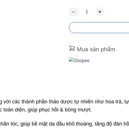
CẶP DẦU GỘI DẦU XẢ CAO CẤ
Mua sản phẩm
 với các thành phần thảo dược tự nhiên như
hoa trà, 
 toàn diện, giúp
phục hồi & bóng mượt.
hân tóc, giúp bề mặt da đầu khô thoáng, tăng độ đàn h