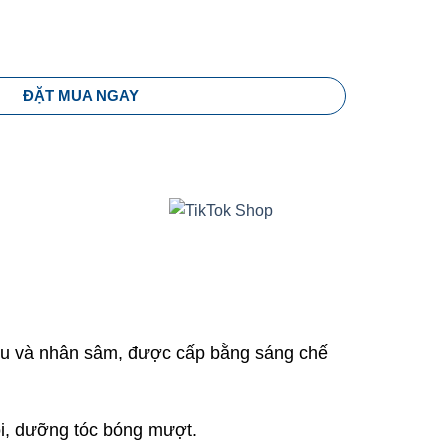
P HÀN QUỐC KERASYS ORIENTAL PREMIUM RED CAMELLIA EX MO
ĐẶT MUA NGAY
lựu và nhân sâm, được cấp bằng sáng chế
ồi, dưỡng tóc bóng mượt.