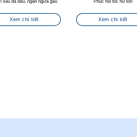
 sâu da đầu, ngăn ngừa gàu
Phục hồi tóc hư tổn
Xem chi tiết
Xem chi tiết