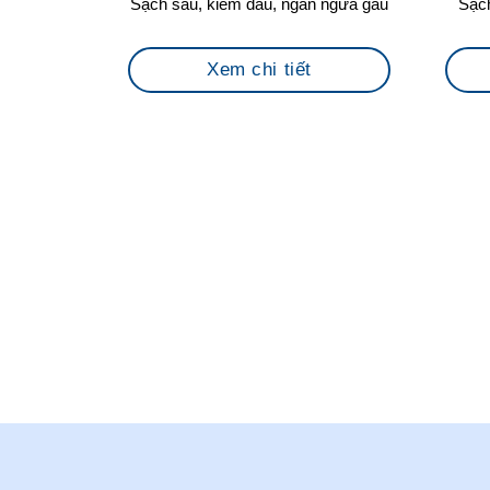
Sạch sâu, kiềm dầu, ngăn ngừa gàu
Sạch
Xem chi tiết