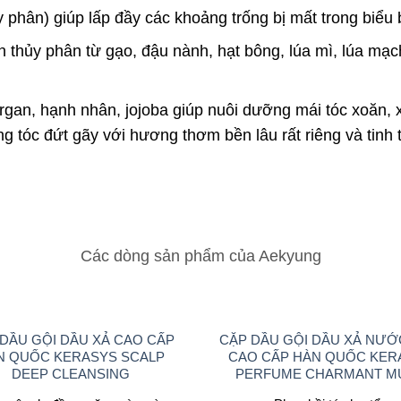
y phân) giúp lấp đầy các khoảng trống bị mất trong biểu b
ein thủy phân từ gạo, đậu nành, hạt bông, lúa mì, lúa m
 argan, hạnh nhân, jojoba giúp nuôi dưỡng mái tóc xoăn
 tóc đứt gãy với hương thơm bền lâu rất riêng và tinh t
Các dòng sản phẩm của Aekyung
DẦU GỘI DẦU XẢ CAO CẤP
CẶP DẦU GỘI DẦU XẢ NƯỚ
N QUỐC KERASYS SCALP
CAO CẤP HÀN QUỐC KER
DEEP CLEANSING
PERFUME CHARMANT M