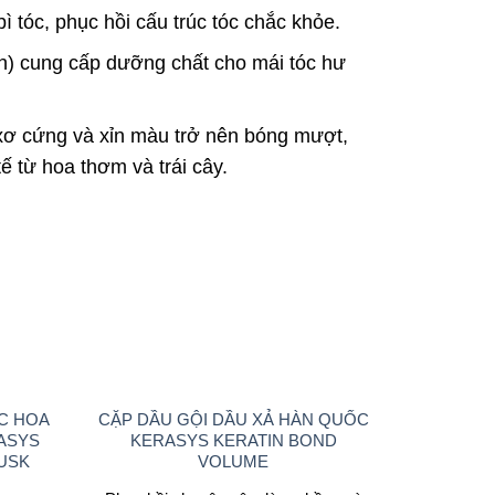
ì tóc, phục hồi cấu trúc tóc chắc khỏe.
ạch) cung cấp dưỡng chất cho mái tóc hư
, xơ cứng và xỉn màu trở nên bóng mượt,
ế từ hoa thơm và trái cây.
C HOA
CẶP DẦU GỘI DẦU XẢ HÀN QUỐC
ASYS
KERASYS KERATIN BOND
USK
VOLUME