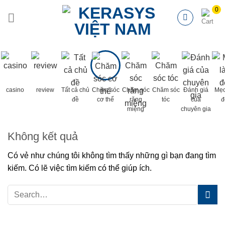
Chuyển
đến
nội
dung
casino
review
Tất cả chủ
Chăm sóc
Chăm sóc
Chăm sóc
Đánh giá
Mẹo
đề
cơ thể
răng
tóc
của
đ
miệng
chuyên gia
Không kết quả
Có vẻ như chúng tôi không tìm thấy những gì bạn đang tìm
kiếm. Có lẽ việc tìm kiếm có thể giúp ích.