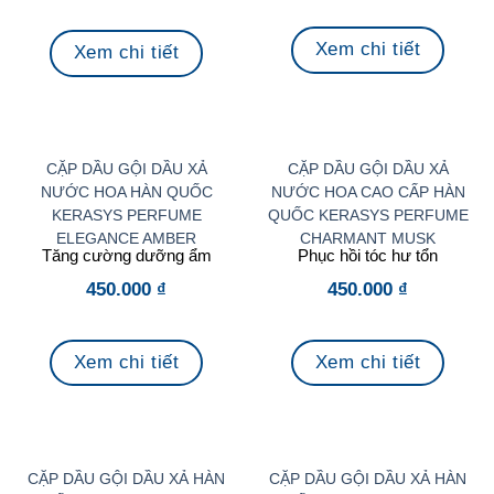
Xem chi tiết
Xem chi tiết
CẶP DẦU GỘI DẦU XẢ
CẶP DẦU GỘI DẦU XẢ
NƯỚC HOA HÀN QUỐC
NƯỚC HOA CAO CẤP HÀN
KERASYS PERFUME
QUỐC KERASYS PERFUME
ELEGANCE AMBER
CHARMANT MUSK
Tăng cường dưỡng ẩm
Phục hồi tóc hư tổn
450.000
₫
450.000
₫
Xem chi tiết
Xem chi tiết
CẶP DẦU GỘI DẦU XẢ HÀN
CẶP DẦU GỘI DẦU XẢ HÀN