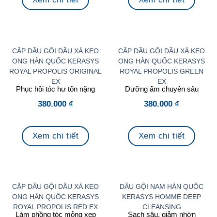
CẶP DẦU GỘI DẦU XẢ KEO
CẶP DẦU GỘI DẦU XẢ KEO
ONG HÀN QUỐC KERASYS
ONG HÀN QUỐC KERASYS
ROYAL PROPOLIS ORIGINAL
ROYAL PROPOLIS GREEN
EX
EX
Phục hồi tóc hư tổn nặng
Dưỡng ẩm chuyên sâu
380.000
₫
380.000
₫
Xem chi tiết
Xem chi tiết
CẶP DẦU GỘI DẦU XẢ KEO
DẦU GỘI NAM HÀN QUỐC
ONG HÀN QUỐC KERASYS
KERASYS HOMME DEEP
ROYAL PROPOLIS RED EX
CLEANSING
Làm phồng tóc mỏng xẹp
Sạch sâu, giảm nhờn