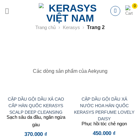
Chuyển
đến
nội
dung
Trang chủ
›
Kerasys
›
Trang 2
Các dòng sản phẩm của Aekyung
CẶP DẦU GỘI DẦU XẢ CAO
CẶP DẦU GỘI DẦU XẢ
CẤP HÀN QUỐC KERASYS
NƯỚC HOA HÀN QUỐC
SCALP DEEP CLEANSING
KERASYS PERFUME LOVELY
Sạch sâu da đầu, ngăn ngừa
DAISY
Phục hồi tóc chẻ ngọn
gàu
450.000
₫
370.000
₫