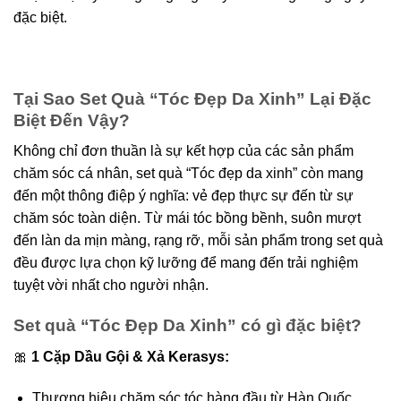
đặc biệt.
Tại Sao Set Quà “Tóc Đẹp Da Xinh” Lại Đặc
Biệt Đến Vậy?
Không chỉ đơn thuần là sự kết hợp của các sản phẩm
chăm sóc cá nhân, set quà “Tóc đẹp da xinh” còn mang
đến một thông điệp ý nghĩa: vẻ đẹp thực sự đến từ sự
chăm sóc toàn diện. Từ mái tóc bồng bềnh, suôn mượt
đến làn da mịn màng, rạng rỡ, mỗi sản phẩm trong set quà
đều được lựa chọn kỹ lưỡng để mang đến trải nghiệm
tuyệt vời nhất cho người nhận.
Set quà “Tóc Đẹp Da Xinh” có gì đặc biệt?
🎀
1 Cặp Dầu Gội & Xả Kerasys:
Thương hiệu chăm sóc tóc hàng đầu từ Hàn Quốc,