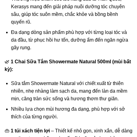
Kerasys mang đến giải pháp nuôi dưỡng tóc chuyên
sâu, giúp tóc suôn mềm, chắc khỏe và bồng bềnh
quyến rũ.
Đa dạng dòng sản phẩm phù hợp với từng loại tóc và
da đầu, từ phục hồi hư tổn, dưỡng ẩm đến ngăn ngừa
gãy rụng.
🌿
1 Chai Sữa Tắm Showermate Natural 500ml (mùi bất
kỳ):
Sữa tắm Showermate Natural với chiết xuất từ thiên
nhiên, nhẹ nhàng làm sạch da, mang đến làn da mềm
mịn, căng tràn sức sống và hương thơm thư giãn.
Nhiều lựa chọn mùi hương đa dạng, phù hợp với sở
thích của từng người.
👜
1 túi xách tiện lợi
– Thiết kế nhỏ gọn, xinh xắn, dễ dàng